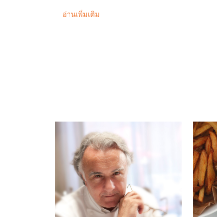
วางแผนขั้นตอนการผลิตที่จำเป็นโดยใช้เครื่อ
อ่านเพิ่มเติม
สูตรอาหารเพื่อจัดระเบียบสถานีทำงานตามวัตถุปร
การทำงานร่วมกันอย่างมีประสิทธิภาพในการตั้งค่
เลือกวัสดุและวัตถุดิบที่จำเป็นในการจัดตั้งสถา
ด้านสุขอนามัย สุขภาพ และความปลอดภัยที่ดี 
เพื่อผลิตผลิตภัณฑ์ไอศกรีมและขนมหวานแช่แข็
ใช้เทคนิคการผลิตที่เหมาะสม (การผสม การปรุงส
เพื่อสร้างขนมหวานแช่แข็งที่สมดุลและมีคุณภาพ
เข้าใจและจัดการการควบคุมอุณหภูมิตลอดกระบวนก
รสชาติ และโครงสร้างที่เหมาะสมที่สุดในไอศ
ประกอบส่วนประกอบต่างๆ เช่น เบส ส่วนผสมเพิ่
สร้างผลิตภัณฑ์สำเร็จรูปที่ตรงตามมาตรฐานท
เตรียมวัตถุดิบ ผลิตภัณฑ์กึ่งสำเร็จรูป และผลิต
ระเบียบ (สุขอนามัย สุขภาพ และความปลอดภัย)
ลักษณะของมัน เพื่อจัดเก็บและจำหน่ายตาม
สร้างสรรค์นวัตกรรมด้วยการประยุกต์ใช้อย่างสร