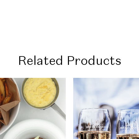
งมือการจัดตารางเวลาและแนวทาง
ะสงค์ที่กำหนด เพื่อให้มั่นใจใน
ากลุ่ม
นีทำงานให้สอดคล้องกับแนวปฏิบัติ
โดยปฏิบัติตามตารางเวลาที่กำหนด
ง
Related Products
ุก การปั่น การบ่ม การแช่แข็ง)
สูง
ารผลิตเพื่อให้ได้เนื้อสัมผัส
กรีมและขนมหวานแช่แข็ง
มเติม และองค์ประกอบตะแต่งเพื่อ
างเทคนิคและความงามสูง
ภัณฑ์สำเร็จรูปให้สอดคล้องกับกฎ
 เพื่อรักษาไว้ตามสภาพและ
กฎของ GBPH และ HACCP
้างสรรค์ เช่น การเปลี่ยนขนม