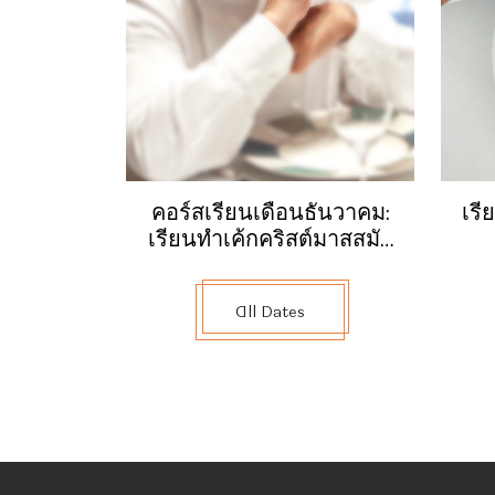
หวานแบบดั้งเดิมอย่าง galette des rois หรือ m
โดยผสมผสานเทคนิคคลาสสิกกับการนำเสนอแบ
คอร์สเรียนเดือนธันวาคม:
เรี
เรียนทำเค้กคริสต์มาสสมัย
ใหม่
All Dates