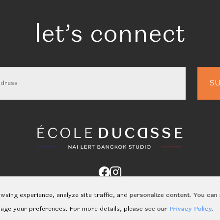
let’s connect
About Us
Classes
Calendar
Events
Shop
Learn
Contact
sing experience, analyze site traffic, and personalize content. You can 
nage your preferences. For more details, please see our
Privacy Policy
.