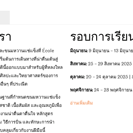
หวาน
แช่
แข็ง
quantity
เรา
รอบการเรีย
 และขนมหวานแช่แข็งที่ École
มิถุนายน:
9 มิถุนายน – 13 มิถุนา
ต้นการเดินทางที่น่าตื่นเต้นสู่
สิงหาคม:
25 – 29 สิงหาคม 2025 
ินี้ออกแบบมาสำหรับผู้ที่หลงใหล
าญศิลปะและวิทยาศาสตร์ของการ
ตุลาคม:
20 – 24 ตุลาคม 2025 | 
ื่นๆ ที่ประณีต
พฤศจิกายน:
24 – 28 พฤศจิกายน 
ื้นฐานที่กำหนดขนมหวานแช่แข็ง
จำนวนชั่วโมงรวม:
อ่านเพิ่มเติม
35
าติ เนื้อสัมผัส และอุณหภูมิเพื่อ
ยงามน่าตื่นตาตื่นใจ หลักสูตร
ระยะเวลา:
5 วัน (จันทร์ถึงศุกร์)
ม วิธีการปั่น และทักษะการนำ
ชั่วโมงต่อวัน:
7
คลุมเกี่ยวกับงานฝีมือนี้