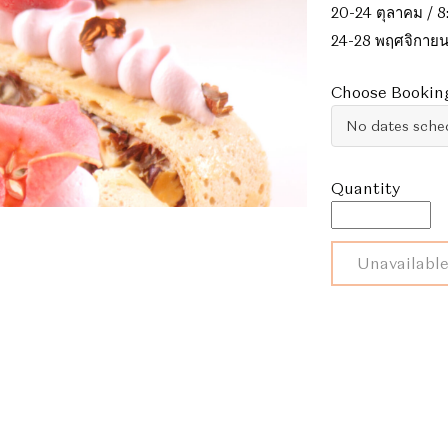
20-24 ตุลาคม / 8
24-28 พฤศจิกายน
Choose Bookin
หลักสูตร
Unavailabl
ศิลปะ
การ
ทำ
ไอศ
ครีม
ซอร์เบท
และ
ของ