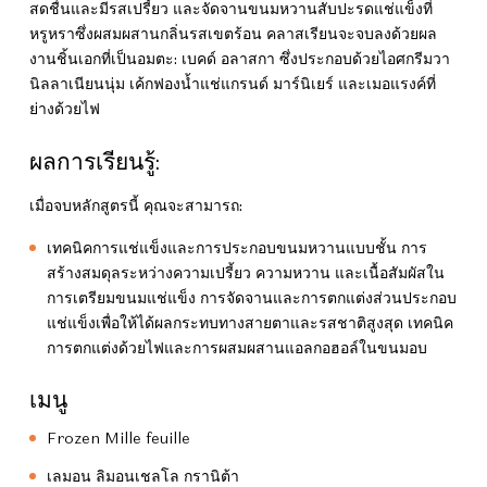
สดชื่นและมีรสเปรี้ยว และจัดจานขนมหวานสับปะรดแช่แข็งที่
หรูหราซึ่งผสมผสานกลิ่นรสเขตร้อน คลาสเรียนจะจบลงด้วยผล
งานชิ้นเอกที่เป็นอมตะ: เบคด์ อลาสกา ซึ่งประกอบด้วยไอศกรีมวา
นิลลาเนียนนุ่ม เค้กฟองน้ำแช่แกรนด์ มาร์นิเยร์ และเมอแรงค์ที่
ย่างด้วยไฟ
ผลการเรียนรู้:
เมื่อจบหลักสูตรนี้ คุณจะสามารถ:
เทคนิคการแช่แข็งและการประกอบขนมหวานแบบชั้น การ
สร้างสมดุลระหว่างความเปรี้ยว ความหวาน และเนื้อสัมผัสใน
การเตรียมขนมแช่แข็ง การจัดจานและการตกแต่งส่วนประกอบ
แช่แข็งเพื่อให้ได้ผลกระทบทางสายตาและรสชาติสูงสุด เทคนิค
การตกแต่งด้วยไฟและการผสมผสานแอลกอฮอล์ในขนมอบ
เมนู
Frozen Mille feuille
เลมอน ลิมอนเชลโล กรานิต้า