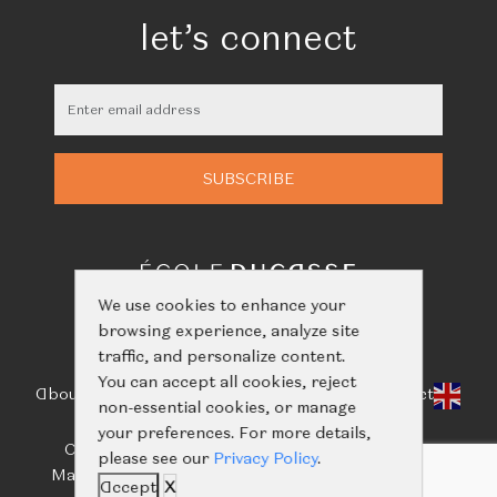
let’s connect
We use cookies to enhance your
browsing experience, analyze site
traffic, and personalize content.
You can accept all cookies, reject
About Us
Classes
Calendar
Events
Shop
Learn
Contact
non-essential cookies, or manage
your preferences. For more details,
Call us:
+66(0)61-416-2844
/
+66(0)93-656-5659
please see our
Privacy Policy
.
Mail us:
ecoleducassebangkok@nailertgroup.com
Accept
X