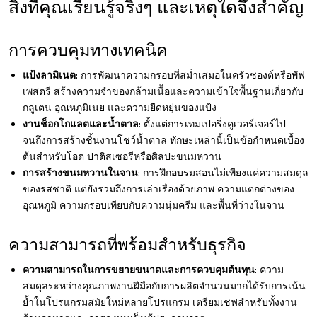
สิ่งที่คุณเรียนรู้จริงๆ และเหตุใดจึงสำคัญ
การควบคุมทางเทคนิค
แป้งลามิเนต
: การพัฒนาความกรอบที่สม่ำเสมอในครัวซองต์หรือพัฟ
เพสตรี สร้างความจำของกล้ามเนื้อและความเข้าใจพื้นฐานเกี่ยวกับ
กลูเตน อุณหภูมิเนย และความยืดหยุ่นของแป้ง
งานช็อกโกแลตและน้ำตาล
: ตั้งแต่การเทมเปอริ่งคูเวอร์เจอร์ไป
จนถึงการสร้างชิ้นงานโชว์น้ำตาล ทักษะเหล่านี้เป็นข้อกำหนดเบื้อง
ต้นสำหรับโอต ปาติสเซอรีหรือศิลปะขนมหวาน
การสร้างขนมหวานในจาน
: การฝึกอบรมสอนไม่เพียงแค่ความสมดุล
ของรสชาติ แต่ยังรวมถึงการเล่าเรื่องด้วยภาพ ความแตกต่างของ
อุณหภูมิ ความกรอบเทียบกับความนุ่มครีม และพื้นที่ว่างในจาน
ความสามารถที่พร้อมสำหรับธุรกิจ
ความสามารถในการขยายขนาดและการควบคุมต้นทุน
: ความ
สมดุลระหว่างคุณภาพงานฝีมือกับการผลิตจำนวนมากได้รับการเน้น
ย้ำในโปรแกรมสมัยใหม่หลายโปรแกรม เตรียมเชฟสำหรับทั้งงาน