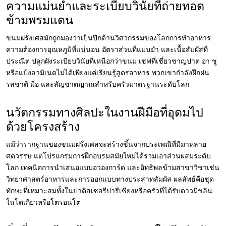
ความแม่นยำและระเบียบวินัยที่ถ่ายทอด
ข้ามพรมแดน
ขนมฝรั่งเศสมักถูกมองว่าเป็นปีกด้านวิศวกรรมของโลกการทำอาหาร
ความต้องการอุณหภูมิที่แน่นอน อัตราส่วนที่แม่นยำ และเนื้อสัมผัสที่
ประณีต ปลูกฝังระเบียบวินัยที่เหนือกว่าขนม เชฟที่เชี่ยวชาญปาต อา ชู
หรือแป้งลามิเนตไม่ได้เพียงแค่เรียนรู้สูตรอาหาร พวกเขากำลังฝึกฝน
รสชาติ มือ และสัญชาตญาณสำหรับครัวมาตรฐานระดับโลก
นวัตกรรมทางศิลปะในงานฝีมือที่อุดมไป
ด้วยโครงสร้าง
แม้ว่ารากฐานของขนมฝรั่งเศสจะสร้างขึ้นจากประเพณีที่มีมาหลาย
ศตวรรษ แต่โปรแกรมการฝึกอบรมสมัยใหม่ได้รวมเอาส่วนผสมระดับ
โลก เทคนิคการนำเสนอแบบอวองการ์ด และอิทธิพลข้ามสาขาวิชาเช่น
วิทยาศาสตร์อาหารและการออกแบบทางประสาทสัมผัส ผลลัพธ์คือชุด
ทักษะที่เหมาะสมทั้งในปาติสเซอรีปารีเซียงหรือครัวที่ได้รับดาวมิชลิน
ในโตเกียวหรือโตรอนโต