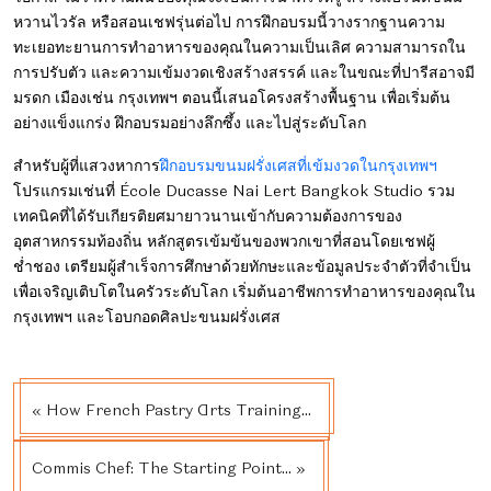
หวานไวรัล หรือสอนเชฟรุ่นต่อไป การฝึกอบรมนี้วางรากฐานความ
ทะเยอทะยานการทำอาหารของคุณในความเป็นเลิศ ความสามารถใน
การปรับตัว และความเข้มงวดเชิงสร้างสรรค์ และในขณะที่ปารีสอาจมี
มรดก เมืองเช่น
กรุงเทพฯ ตอนนี้เสนอโครงสร้างพื้นฐาน
เพื่อเริ่มต้น
อย่างแข็งแกร่ง ฝึกอบรมอย่างลึกซึ้ง และไปสู่ระดับโลก
สำหรับผู้ที่แสวงหาการ
ฝึกอบรมขนมฝรั่งเศสที่เข้มงวดในกรุงเทพฯ
โปรแกรมเช่นที่
École Ducasse Nai Lert Bangkok Studio
รวม
เทคนิคที่ได้รับเกียรติยศมายาวนานเข้ากับความต้องการของ
อุตสาหกรรมท้องถิ่น หลักสูตรเข้มข้นของพวกเขาที่สอนโดยเชฟผู้
ช่ำชอง เตรียมผู้สำเร็จการศึกษาด้วยทักษะและข้อมูลประจำตัวที่จำเป็น
เพื่อเจริญเติบโตในครัวระดับโลก เริ่มต้นอาชีพการทำอาหารของคุณใน
กรุงเทพฯ และโอบกอดศิลปะขนมฝรั่งเศส
« How French Pastry Arts Training...
Commis Chef: The Starting Point... »