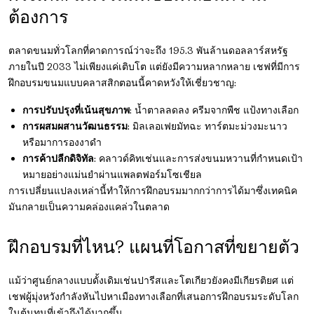
ต้องการ
ตลาดขนมทั่วโลกที่คาดการณ์ว่าจะถึง
195.3 พันล้านดอลลาร์สหรัฐ
ภายในปี 2033
ไม่เพียงแค่เติบโต แต่ยังมีความหลากหลาย เชฟที่มีการ
ฝึกอบรมขนมแบบคลาสสิกตอนนี้คาดหวังให้เชี่ยวชาญ:
การปรับปรุงที่เน้นสุขภาพ
: น้ำตาลลดลง ครีมจากพืช แป้งทางเลือก
การผสมผสานวัฒนธรรม
: มิลเลอเฟยมัทฉะ ทาร์ตมะม่วงมะนาว
หรือมาการองงาดำ
การค้าปลีกดิจิทัล
: คลาวด์คิทเช่นและการส่งขนมหวานที่กำหนดเป้า
หมายอย่างแม่นยำผ่านแพลตฟอร์มโซเชียล
การเปลี่ยนแปลงเหล่านี้ทำให้การฝึกอบรมมากกว่าการได้มาซึ่งเทคนิค
มันกลายเป็นความคล่องแคล่วในตลาด
ฝึกอบรมที่ไหน? แผนที่โอกาสที่ขยายตัว
แม้ว่าศูนย์กลางแบบดั้งเดิมเช่นปารีสและโตเกียวยังคงมีเกียรติยศ แต่
เชฟผู้มุ่งหวังกำลังหันไปหาเมืองทางเลือกที่เสนอการฝึกอบรมระดับโลก
ในต้นทุนที่เข้าถึงได้มากขึ้น