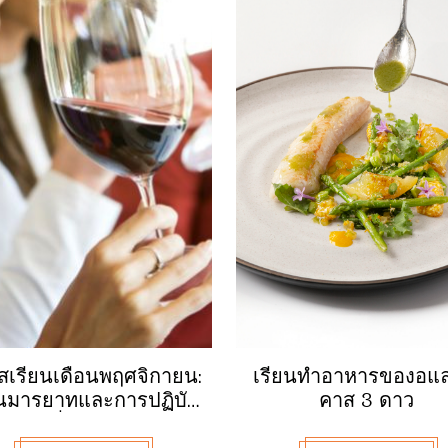
สเรียนเดือนพฤศจิกายน:
เรียนทำอาหารของอแล
ยนมารยาทและการปฏิบัติ
คาส 3 ดาว
ตนเกี่ยวกับไวน์