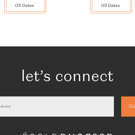
All Dates
All Dates
let’s connect