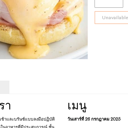
เรียน
Unavailabl
ทำ
อาหาร
เช้า
สไตล์
โม
เดิร์น
และ
บรันช์
quantity
เรา
เมนู
เช้าและบรันช์แบบลงมือปฏิบัติ
วันเสาร์ที่ 26 กรกฎาคม 2025
ใหลในอาหารที่มีประสบการณ์ ชั้น