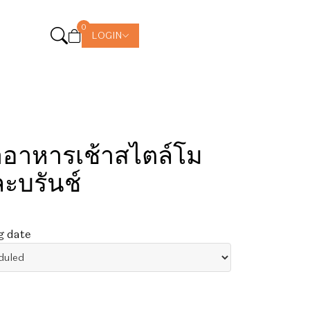
0
LOGIN
ำอาหารเช้าสไตล์โม
ละบรันช์
g date