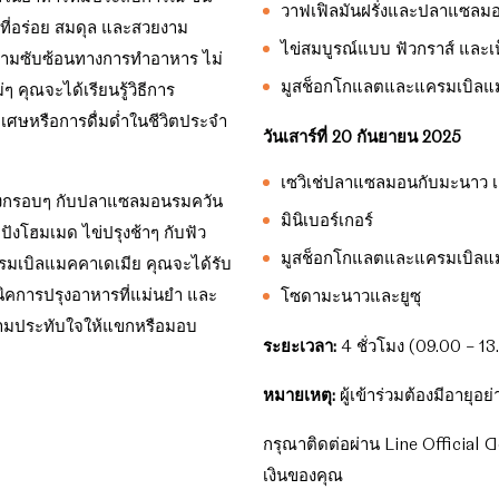
วาฟเฟิลมันฝรั่งและปลาแซล
ารที่อร่อย สมดุล และสวยงาม
ไข่สมบูรณ์แบบ ฟัวกราส์ และเ
ามซับซ้อนทางการทำอาหาร ไม่
มูสช็อกโกแลตและแครมเบิลแ
คุณจะได้เรียนรู้วิธีการ
ิเศษหรือการดื่มด่ำในชีวิตประจำ
วันเสาร์ที่ 20 กันยายน 2025
เซวิเช่ปลาแซลมอนกับมะนาว เค
รั่งกรอบๆ กับปลาแซลมอนรมควัน
มินิเบอร์เกอร์
ปังโฮมเมด ไข่ปรุงช้าๆ กับฟัว
มูสช็อกโกแลตและแครมเบิลแ
รมเบิลแมคคาเดเมีย คุณจะได้รับ
ิคการปรุงอาหารที่แม่นยำ และ
โซดามะนาวและยูซุ
วามประทับใจให้แขกหรือมอบ
ระยะเวลา:
4 ชั่วโมง (09.00 – 13
หมายเหตุ:
ผู้เข้าร่วมต้องมีอายุอย
กรุณาติดต่อผ่าน Line Official
เงินของคุณ